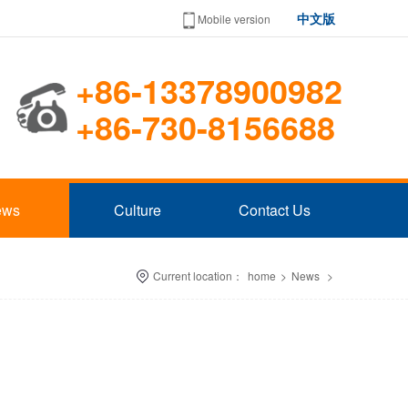
中文版
Mobile version
+86-13378900982
+86-730-8156688
ews
Culture
Contact Us
Current location：
home
>
News
>