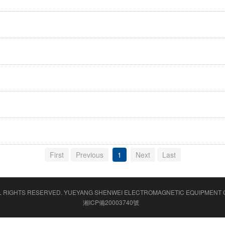
First
Previous
1
Next
Last
L RIGHTS RESERVED.
YUEYANG SHENWEI ELECTROMAGNETIC EQUIPMENT C
湘ICP備20003740號