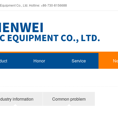
 Equipment Co., Ltd. Hotline: +86-730-8156688
duct
Honor
Service
N
ndustry information
Common problem