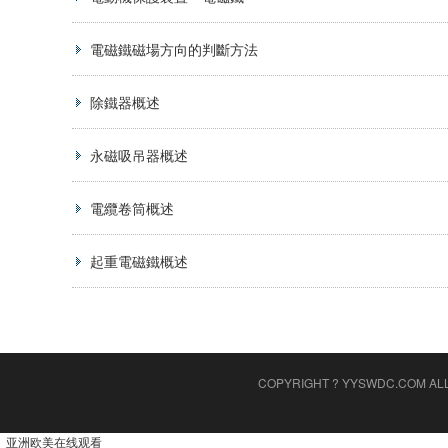
電磁鐵磁場方向的判斷方法
除鐵器概述
永磁吸吊器概述
電纜卷筒概述
起重電磁鐵概述
COPYRIGHT ? YYSWDC.COM AL
亚洲欧美在线观看