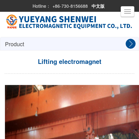
Hotline：
+86-730-8156688
中文版
Toggle
navigati
Product
Lifting electromagnet