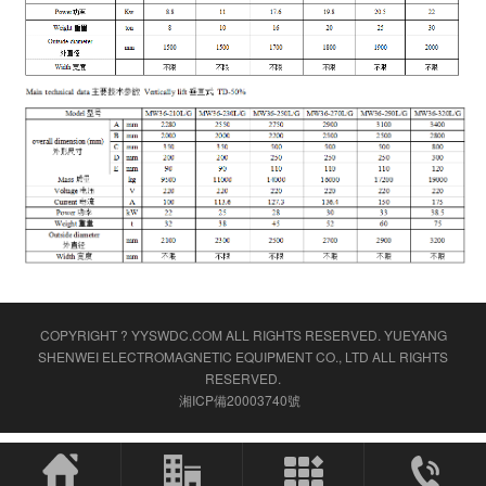
COPYRIGHT ? YYSWDC.COM ALL RIGHTS RESERVED.
YUEYANG
SHENWEI ELECTROMAGNETIC EQUIPMENT CO., LTD
ALL RIGHTS
RESERVED.
湘ICP備20003740號