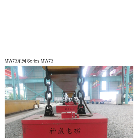
MW73系列 Series MW73