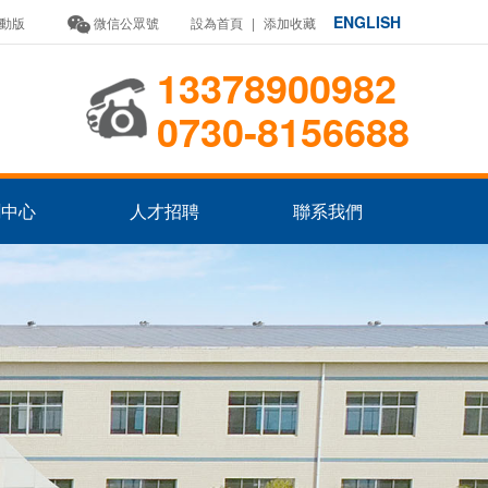
ENGLISH
動版
微信公眾號
設為首頁
|
添加收藏
13378900982
0730-8156688
聞中心
人才招聘
聯系我們