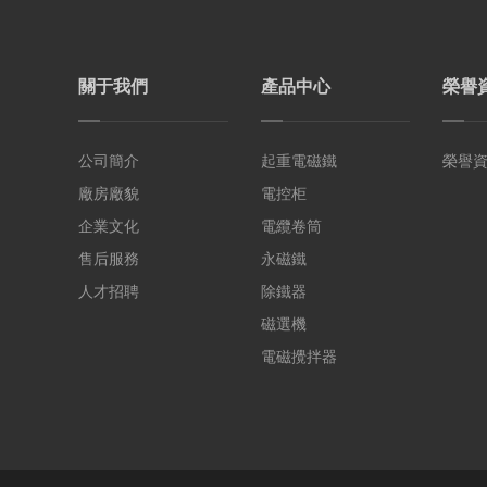
關于我們
產品中心
榮譽
公司簡介
起重電磁鐵
榮譽
廠房廠貌
電控柜
企業文化
電纜卷筒
售后服務
永磁鐵
人才招聘
除鐵器
磁選機
電磁攪拌器