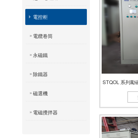
電控柜
電纜卷筒
永磁鐵
除鐵器
STQOL 系列
磁選機
電磁攪拌器