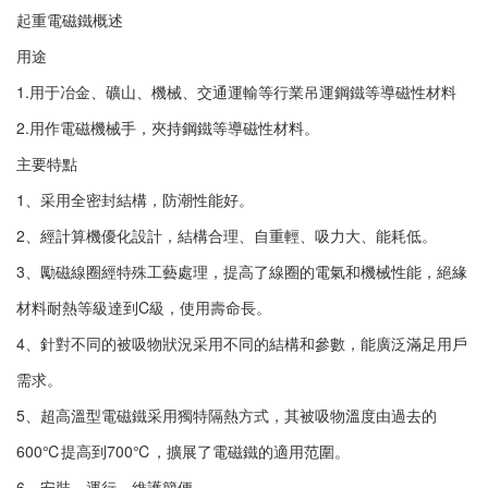
起重電磁鐵概述
用途
1.用于冶金、礦山、機械、交通運輸等行業吊運鋼鐵等導磁性材料
2.用作電磁機械手，夾持鋼鐵等導磁性材料。
主要特點
1、采用全密封結構，防潮性能好。
2、經計算機優化設計，結構合理、自重輕、吸力大、能耗低。
3、勵磁線圈經特殊工藝處理，提高了線圈的電氣和機械性能，絕緣
材料耐熱等級達到C級，使用壽命長。
4、針對不同的被吸物狀況采用不同的結構和參數，能廣泛滿足用戶
需求。
5、超高溫型電磁鐵采用獨特隔熱方式，其被吸物溫度由過去的
600℃提高到700℃，擴展了電磁鐵的適用范圍。
6、安裝、運行、維護簡便。