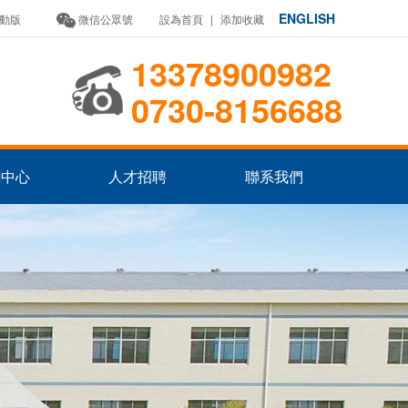
ENGLISH
動版
微信公眾號
設為首頁
|
添加收藏
13378900982
0730-8156688
聞中心
人才招聘
聯系我們