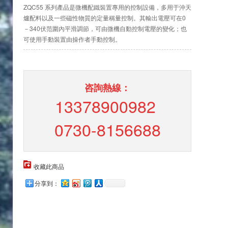
ZQC55 系列產品是微機配鐵裝置專用的控制設備，多用于沖天
爐配料以及一些磁性物質的定量稱量控制。其輸出電壓可在0
－340伏范圍內平滑調節，可由微機自動控制電壓的變化；也
可使用手動裝置由操作者手動控制。
咨詢熱線：
13378900982
0730-8156688
收藏此商品
分享到：