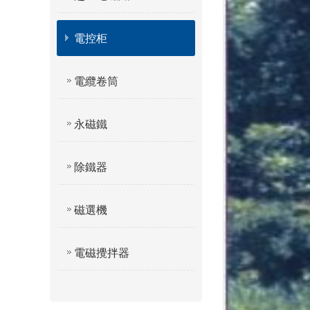
電控柜
電纜卷筒
永磁鐵
除鐵器
磁選機
電磁攪拌器