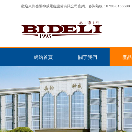
歡迎來到岳陽神威電磁設備有限公司官網。咨詢熱線：0730-8156688
網站首頁
關于我們
產品