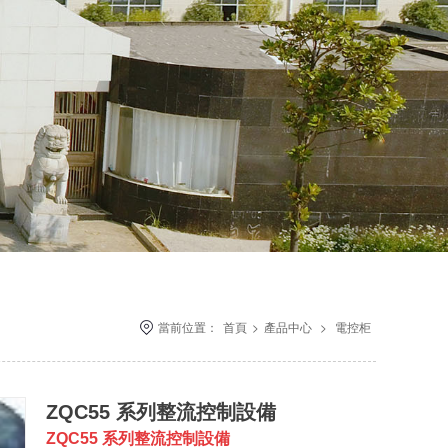
當前位置：
首頁
>
產品中心
>
電控柜
ZQC55 系列整流控制設備
ZQC55 系列整流控制設備